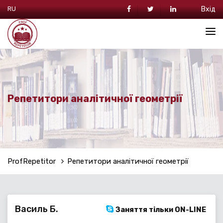
RU
Вхід
Репетитори аналітичної геометрії
ProfRepetitor
Репетитори аналітичної геометрії
Василь Б.
Заняття тільки ON-LINE