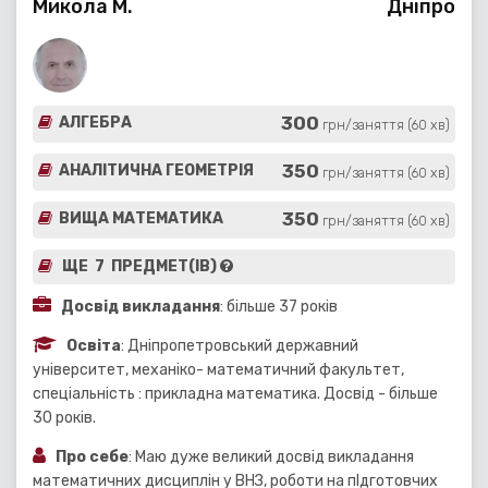
Микола М.
Дніпро
300
АЛГЕБРА
грн/заняття (60 хв)
350
АНАЛІТИЧНА ГЕОМЕТРІЯ
грн/заняття (60 хв)
350
ВИЩА МАТЕМАТИКА
грн/заняття (60 хв)
ЩЕ 7 ПРЕДМЕТ(ІВ)
Досвід викладання
: більше 37 років
Освіта
: Днiпропетровський державний
унiверситет, механiко- математичний факультет,
спецiальнiсть : прикладна математика. Досвід - більше
30 років.
Про себе
: Маю дуже великий досвiд викладання
математичних дисциплiн у ВНЗ, роботи на пIдготовчих