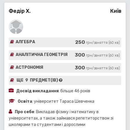
Федір Х.
Київ
250
АЛГЕБРА
грн/заняття (60 хв)
300
АНАЛІТИЧНА ГЕОМЕТРІЯ
грн/заняття (60 хв)
300
АСТРОНОМІЯ
грн/заняття (60 хв)
ЩЕ 9 ПРЕДМЕТ(ІВ)
Досвід викладання
: більше 46 років
Освіта
: університет Тараса Шевченка
Про себе
: Викладав фізику і математику в
університетах, а також займався репетиторством зі
школярами та студентами і дорослими