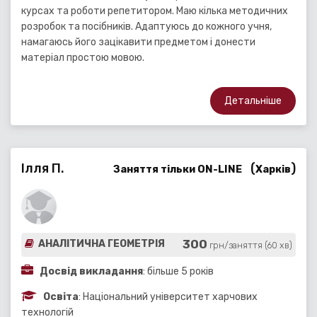
курсах та роботи репетитором. Маю кiлька методичних
розробок та посiбникiв. Адаптуюсь до кожного учня,
намагаюсь його зацікавити предметом і донести
матеріал простою мовою.
Детальніше
Ілля П.
(
)
Заняття тільки ON-LINE
Харків
300
АНАЛІТИЧНА ГЕОМЕТРІЯ
грн/заняття (60 хв)
Досвід викладання
: більше 5 років
Освіта
: Національний університет харчових
технологій