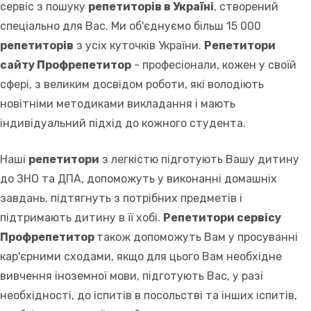
сервіс з пошуку
репетиторів в Україні
, створений
спеціально для Вас. Ми об'єднуємо більш 15 000
репетиторів
з усіх куточків України.
Репетитори
сайту Профрепетитор
- професіонали, кожен у своїй
сфері, з великим досвідом роботи, які володіють
новітніми методиками викладання і мають
індивідуальний підхід до кожного студента.
Наші
репетитори
з легкістю підготують Вашу дитину
до ЗНО та ДПА, допоможуть у виконанні домашніх
завдань, підтягнуть з потрібних предметів і
підтримають дитину в її хобі.
Репетитори сервісу
Профрепетитор
також допоможуть Вам у просуванні
кар'єрними сходами, якщо для цього Вам необхідне
вивчення іноземної мови, підготують Вас, у разі
необхідності, до іспитів в посольстві та інших іспитів,