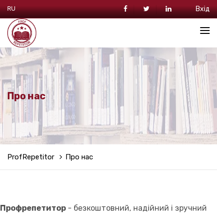
RU
Вхід
Про нас
ProfRepetitor
Про нас
Профрепетитор
- безкоштовний, надійний і зручний