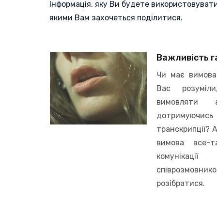
Інформація, яку Ви будете використовуват
якими Вам захочеться поділитися.
Важливість г
Чи має вимова
Вас розуміл
вимовляти 
дотримуючи
транскрипції? 
вимова все-т
комунікац
співрозмо
розібратися.