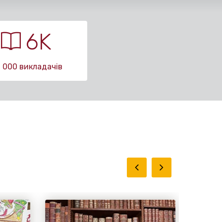
6
K
6 000 викладачів