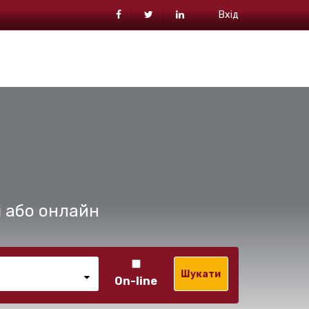
Вхід
і або онлайн
Шукати
On-line