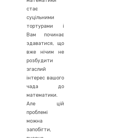
математики
стає
суцільними
тортурами і
Вам починає
здаватися, що
вже нічим не
розбудити
згаслий
інтерес вашого
чада до
математики.
Але цій
проблемі
можна
запобігти,