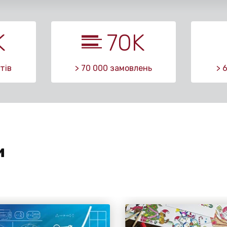
K
70
K
тів
> 70 000 замовлень
> 
и