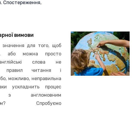
и. Спостереження,
арної вимови
 значення для того, щоб
и, або можна просто
англійські слова не
сь правил читання і
Або, можливо, неправильна
аки ускладнить процес
ії з англомовним
вником? Спробуємо