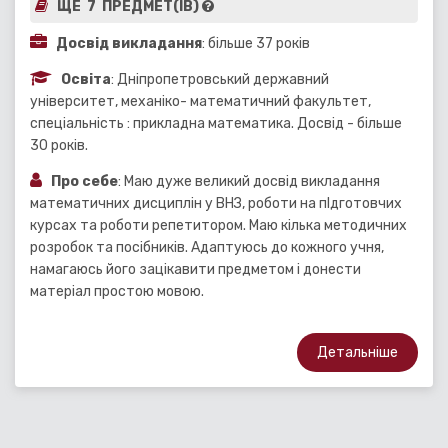
ЩЕ 7 ПРЕДМЕТ(ІВ)
Досвід викладання
: більше 37 років
Освіта
: Днiпропетровський державний
унiверситет, механiко- математичний факультет,
спецiальнiсть : прикладна математика. Досвід - більше
30 років.
Про себе
: Маю дуже великий досвiд викладання
математичних дисциплiн у ВНЗ, роботи на пIдготовчих
курсах та роботи репетитором. Маю кiлька методичних
розробок та посiбникiв. Адаптуюсь до кожного учня,
намагаюсь його зацікавити предметом і донести
матеріал простою мовою.
Детальніше