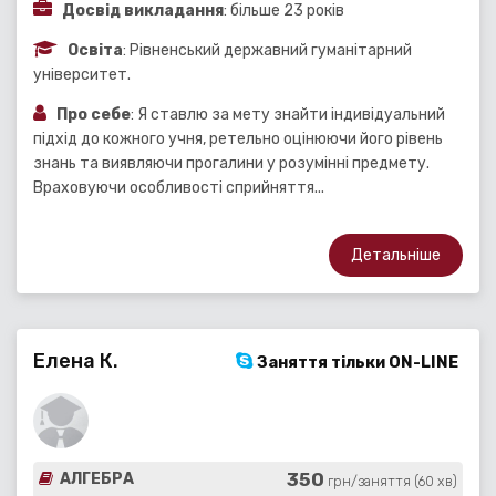
Досвід викладання
: більше 23 років
Освіта
: Рівненський державний гуманітарний
університет.
Про себе
: Я ставлю за мету знайти індивідуальний
підхід до кожного учня, ретельно оцінюючи його рівень
знань та виявляючи прогалини у розумінні предмету.
Враховуючи особливості сприйняття...
Детальніше
Елена К.
Заняття тільки ON-LINE
350
АЛГЕБРА
грн/заняття (60 хв)